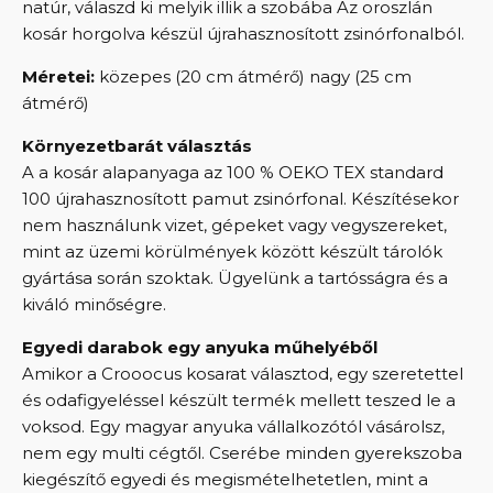
natúr, válaszd ki melyik illik a szobába Az oroszlán
kosár horgolva készül újrahasznosított zsinórfonalból.
Méretei:
közepes (20 cm átmérő) nagy (25 cm
átmérő)
Környezetbarát választás
A a kosár alapanyaga az 100 % OEKO TEX standard
100 újrahasznosított pamut zsinórfonal. Készítésekor
nem használunk vizet, gépeket vagy vegyszereket,
mint az üzemi körülmények között készült tárolók
gyártása során szoktak. Ügyelünk a tartósságra és a
kiváló minőségre.
Egyedi darabok egy anyuka műhelyéből
Amikor a Crooocus kosarat választod, egy szeretettel
és odafigyeléssel készült termék mellett teszed le a
voksod. Egy magyar anyuka vállalkozótól vásárolsz,
nem egy multi cégtől. Cserébe minden gyerekszoba
kiegészítő egyedi és megismételhetetlen, mint a