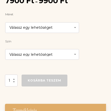
7900
Ft
9900
Ft
–
7900 Ft
-
Méret
9900 Ft
Szín
Oroszlán
KOSÁRBA TESZEM
kosár
mennyiség
Termékleírás