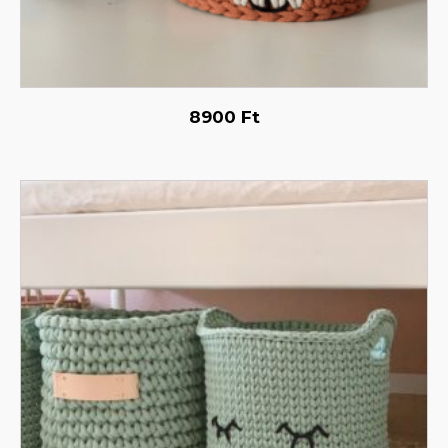
8900
Ft
Ennek
a
terméknek
több
variációja
van.
A
változatok
a
termékoldalon
választhatók