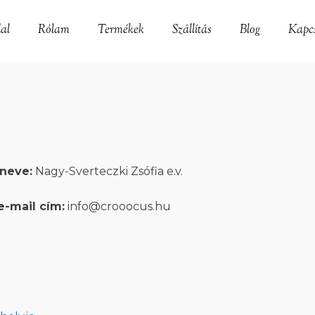
al
Rólam
Termékek
Szállítás
Blog
Kapcs
 neve:
Nagy-Sverteczki Zsófia e.v.
e-mail cím:
info@crooocus.hu