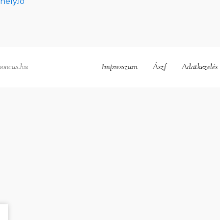
hely.io
ooocus.hu
Impresszum
Ászf
Adatkezelés