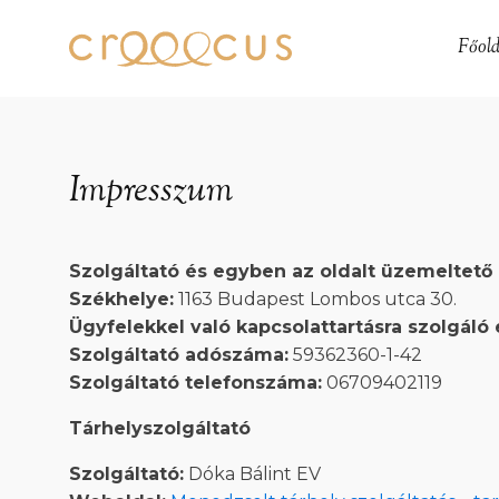
Főold
Impresszum
Szolgáltató és egyben az oldalt üzemeltető
Székhelye:
1163 Budapest Lombos utca 30.
Ügyfelekkel való kapcsolattartásra szolgáló 
Szolgáltató adószáma:
59362360-1-42
Szolgáltató telefonszáma:
06709402119
Tárhelyszolgáltató
Szolgáltató:
Dóka Bálint EV