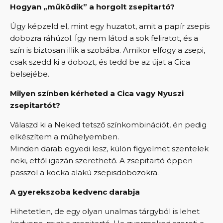
Hogyan „működik” a horgolt zsepitartó?
Úgy képzeld el, mint egy huzatot, amit a papír zsepis
dobozra ráhúzol. Így nem látod a sok feliratot, és a
szín is biztosan illik a szobába. Amikor elfogy a zsepi,
csak szedd ki a dobozt, és tedd be az újat a Cica
belsejébe.
Milyen színben kérheted a Cica vagy Nyuszi
zsepitartót?
Válaszd ki a Neked tetsző színkombinációt, én pedig
elkészítem a műhelyemben.
Minden darab egyedi lesz, külön figyelmet szentelek
neki, ettől igazán szerethető. A zsepitartó éppen
passzol a kocka alakú zsepisdobozokra.
A gyerekszoba kedvenc darabja
Hihetetlen, de egy olyan unalmas tárgyból is lehet