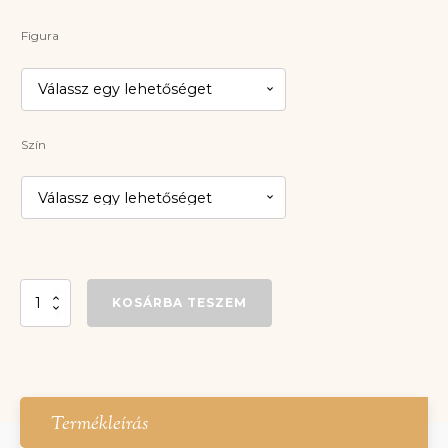
Figura
Szín
Cica/Nyuszi
KOSÁRBA TESZEM
zsepitartó
mennyiség
Termékleírás