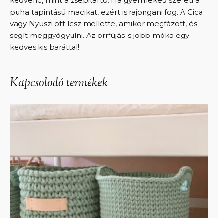
kedvenc, mint a zsepitartó. Ha gyermeked szereti a
puha tapintású macikat, ezért is rajongani fog. A Cica
vagy Nyuszi ott lesz mellette, amikor megfázott, és
segít meggyógyulni. Az orrfújás is jobb móka egy
kedves kis baráttal!
Kapcsolodó termékek
Ennek
a
terméknek
több
variációja
van.
A
változatok
a