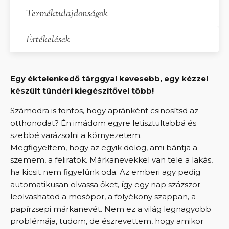
Terméktulajdonságok
Értékelések
Egy éktelenkedő tárggyal kevesebb, egy kézzel
készült tündéri kiegészítővel több!
Számodra is fontos, hogy apránként csinosítsd az
otthonodat? Én imádom egyre letisztultabbá és
szebbé varázsolni a környezetem.
Megfigyeltem, hogy az egyik dolog, ami bántja a
szemem, a feliratok. Márkanevekkel van tele a lakás,
ha kicsit nem figyelünk oda. Az emberi agy pedig
automatikusan olvassa őket, így egy nap százszor
leolvashatod a mosópor, a folyékony szappan, a
papírzsepi márkanevét. Nem ez a világ legnagyobb
problémája, tudom, de észrevettem, hogy amikor