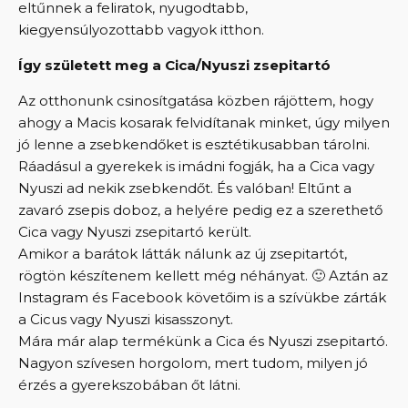
eltűnnek a feliratok, nyugodtabb,
kiegyensúlyozottabb vagyok itthon.
Így született meg a Cica/Nyuszi zsepitartó
Az otthonunk csinosítgatása közben rájöttem, hogy
ahogy a Macis kosarak felvidítanak minket, úgy milyen
jó lenne a zsebkendőket is esztétikusabban tárolni.
Ráadásul a gyerekek is imádni fogják, ha a Cica vagy
Nyuszi ad nekik zsebkendőt. És valóban! Eltűnt a
zavaró zsepis doboz, a helyére pedig ez a szerethető
Cica vagy Nyuszi zsepitartó került.
Amikor a barátok látták nálunk az új zsepitartót,
rögtön készítenem kellett még néhányat. 🙂 Aztán az
Instagram és Facebook követőim is a szívükbe zárták
a Cicus vagy Nyuszi kisasszonyt.
Mára már alap termékünk a Cica és Nyuszi zsepitartó.
Nagyon szívesen horgolom, mert tudom, milyen jó
érzés a gyerekszobában őt látni.