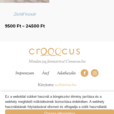
változatok
a
termékoldalon
Zsiráf kosár
választhatók
Ártartomány:
9500
Ft
–
24500
Ft
ki
9500 Ft
-
24500 Ft
Minden jog fenntartva! Crooocus.hu
Impresszum
Ászf
Adatkezelés
Készítette:
webstories.hu
Ez a weboldal sütiket használ a böngészési élmény javítása és a
webhely megfelelő működésének biztosítása érdekében. A webhely
használatának folytatásával elismeri és elfogadja a sütik használatát.
Összes elfogadása