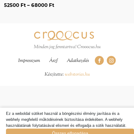
Ártartomány:
52500
Ft
–
68000
Ft
ki
52500 Ft
-
68000 Ft
Minden jog fenntartva! Crooocus.hu
Impresszum
Ászf
Adatkezelés
Készítette:
webstories.hu
Ez a weboldal sütiket használ a böngészési élmény javítása és a
webhely megfelelő működésének biztosítása érdekében. A webhely
használatának folytatásával elismeri és elfogadja a sütik használatát.
Összes elfogadása